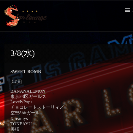
3/8(水)
SWEET BOMB
[出演]
BANANALEMON
東京23区ガールズ
LovelyPops
チョコレートストーリィズ
空想8bitガール
℃reamys
TONEAYU
美桜