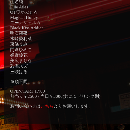
山名純
Fille Ailes
QT♡かぷせる
Magical Honey
ニーナシェルカ
Black Kiss Addict
明石朔夜
水崎愛利菜
東條まみ
門倉ひめこ
姫野鈴花
美広まりな
彩海スズ
三咲はる
※順不同
OPEN/TART 17:00
前売り￥2500 / 当日￥3000(共に１ドリンク別)
お問い合わせは
こちら
よりお願いします。