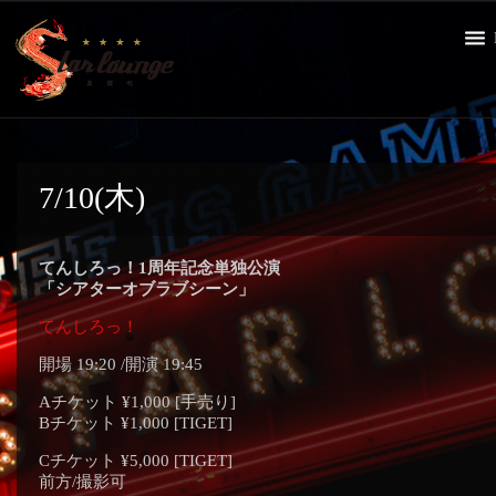
7/10(木)
てんしろっ！1周年記念単独公演
「シアターオブラブシーン」
てんしろっ！
開場 19:20 /開演 19:45
Aチケット ¥1,000 [手売り]
Bチケット ¥1,000 [TIGET]
Cチケット ¥5,000 [TIGET]
前方/撮影可