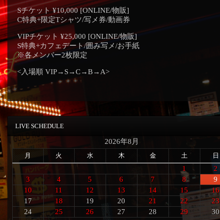
Sチケット ¥10,000 [ONLINE/物販]
C特典+限定Tシャツ/写メ券/動画券
VIPチケット ¥25,000 [ONLINE/物販]
S特典+カフェデート/囲み写メ/お手紙
※各メンバー2枚限定
<入場順 VIP→S→C→B→A>
LIVE SCHEDULE
2026年8月
月
火
水
木
金
土
日
1
2
3
4
5
6
7
8
9
10
11
12
13
14
15
16
17
18
19
20
21
22
23
24
25
26
27
28
29
30