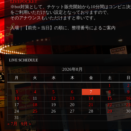
LIVEPOCKET
※bot対策として、チケット販売開始から10分間はコンビニ決
をご利用いただけない設定となっておりますので、
そのアナウンスもいただけますと幸いです。
入場｜【前売＞当日】の順に、整理番号によるご案内
LIVE SCHEDULE
2026年8月
月
火
水
木
金
土
日
1
2
3
4
5
6
7
8
9
10
11
12
13
14
15
16
17
18
19
20
21
22
23
24
25
26
27
28
29
30
31
« 7月
9月 »