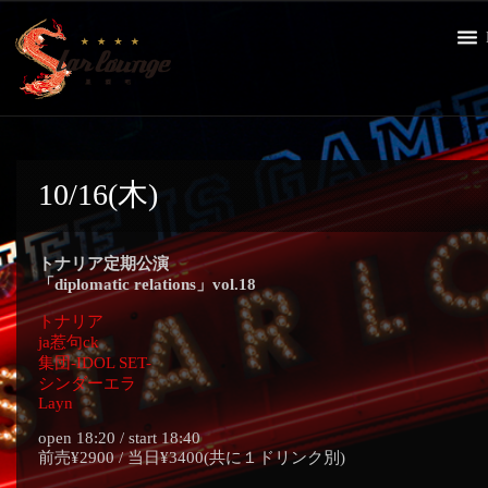
10/16(木)
トナリア定期公演
「diplomatic relations」vol.18
トナリア
ja惹句ck
集団-IDOL SET-
シンダーエラ
Layn
open 18:20 / start 18:40
前売¥2900 / 当日¥3400(共に１ドリンク別)