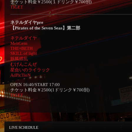
チケット料金￥2500(１ドリンク￥700別)
TIGET
ネテルダイヤpre
【Pirates of the Seven Seas】第二部
ネテルダイヤ
MeltGem
THE+BETH
SKILL of light
妖狐繚乱
むげんこんぜ
星合いのライラック
AdFicTioN
OPEN 16:40/START 17:00
チケット料金￥2500(1ドリンク￥700別)
TIGET
LIVE SCHEDULE