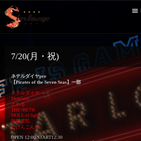
7/20(月・祝)
ネテルダイヤpre
【Pirates of the Seven Seas】一部
ネテルダイヤ
MeltGem
とわる
THE+BETH
SKILL of light
妖狐繚乱
むげんこんぜ
OPEN 12:00/START12:30