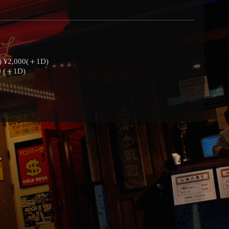
,000(＋1D)
(＋1D)