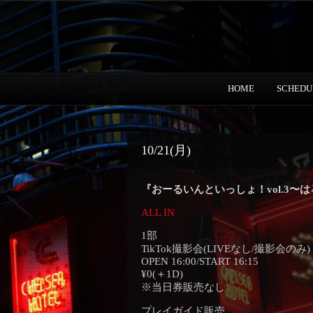
HOME
SCHEDU
10/21(月)
『おーるいんといっしょ！vol.3〜
ALL IN
1部
TikTok撮影会(LIVEなし/撮影会のみ)
OPEN 16:00/START 16:15
¥0(＋1D)
※当日券販売なし
プレイガイド販売