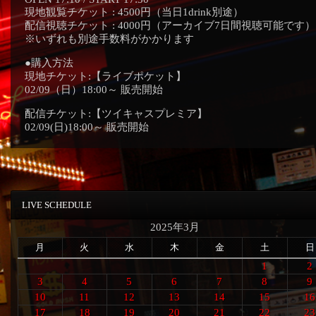
現地観覧チケット : 4500円（当日1drink別途）
配信視聴チケット : 4000円（アーカイブ7日間視聴可能です）
※いずれも別途手数料がかかります
●購入方法
現地チケット:【ライブポケット】
02/09（日）18:00～ 販売開始
配信チケット:【ツイキャスプレミア】
02/09(日)18:00～ 販売開始
LIVE SCHEDULE
2025年3月
月
火
水
木
金
土
日
1
2
3
4
5
6
7
8
9
10
11
12
13
14
15
16
17
18
19
20
21
22
23