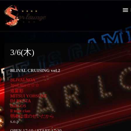
3/6(木)
BLIVAL CRUISING vol.2
BLIVALNOA
3poLstar☆☆☆
迫畠彩
MITSUI YOHSUKE
DJ RYOTA
BaLi-OS
ll tone clan
弱者は僕のせいだから
s.o.p
OPEN 17:10 / START 17:30