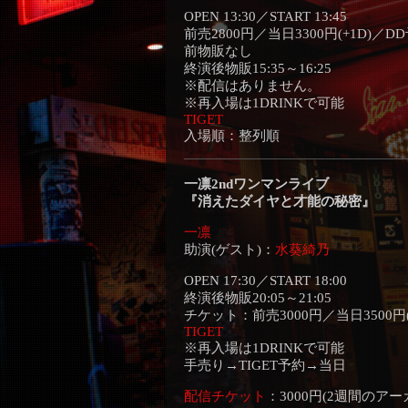
OPEN 13:30／START 13:45
前売2800円／当日3300円(+1D)／DD
前物販なし
終演後物販15:35～16:25
※配信はありません。
※再入場は1DRINKで可能
TIGET
入場順：整列順
一凛2ndワンマンライブ
『消えたダイヤと才能の秘密』
一凛
助演(ゲスト)：
水葵綺乃
OPEN 17:30／START 18:00
終演後物販20:05～21:05
チケット：前売3000円／当日3500円(
TIGET
※再入場は1DRINKで可能
手売り→TIGET予約→当日
配信チケット
：3000円(2週間のアー