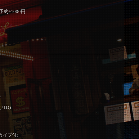
予約+1000円
+1D)
カイブ付)