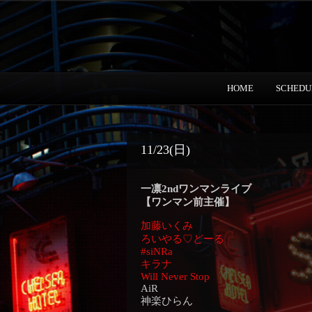
HOME
SCHEDU
11/23(日)
一凛2ndワンマンライブ
【ワンマン前主催】
加藤いくみ
ろいやる♡どーる
#siNRa
キラナ
Will Never Stop
AiR
神楽ひらん