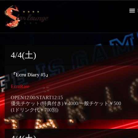
4/4(土)
『Ecru Diary #5』
EcruRare
OPEN12:00/START12:15
優先チケット(特典付き)￥4000/一般チケット￥500
(1ドリンク代￥700別)