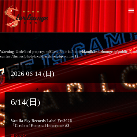
Warning
: Undefined property: stdClass::$title in
/home/ldandk5/starlounge.jp/public_htm
content/themes/photoluxold/archive.php
on line
12
2026 06 14 (日)
6/14(日)
Vanilla Sky Records Label Fes2026
「Circle of Etenrnal Innocence #2」
ヨシケン