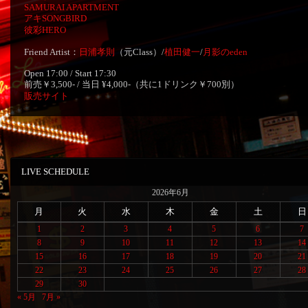
SAMURAI APARTMENT
アキSONGBIRD
彼彩HERO
Friend Artist：
日浦孝則
（元Class）/
植田健一
/
月影のeden
Open 17:00 / Start 17:30
前売￥3,500- / 当日 ¥4,000-（共に1ドリンク￥700別）
販売サイト
LIVE SCHEDULE
2026年6月
月
火
水
木
金
土
日
1
2
3
4
5
6
7
8
9
10
11
12
13
14
15
16
17
18
19
20
21
22
23
24
25
26
27
28
29
30
« 5月
7月 »