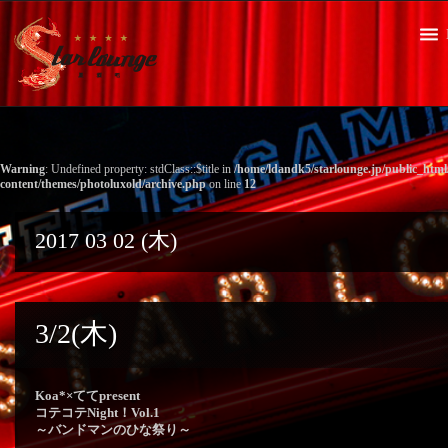
Warning
: Undefined property: stdClass::$title in
/home/ldandk5/starlounge.jp/public_htm
content/themes/photoluxold/archive.php
on line
12
2017 03 02 (木)
3/2(木)
Koa*×ててpresent
コテコテNight！Vol.1
～バンドマンのひな祭り～