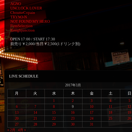
AGNO
UNCLOCK LOVER
ChoutteCopain
TRYNO-N
NOT FOUND MY HERO
FirmSelection
Roughjunction
OPEN 17:00 / START 17:30
前売り￥2,000/当日￥2,500(1ドリンク別)
LIVE SCHEDULE
2017年3月
月
火
水
木
金
土
日
1
2
3
4
5
6
7
8
9
10
11
12
13
14
15
16
17
18
19
20
21
22
23
24
25
26
27
28
29
30
31
« 2月
4月 »