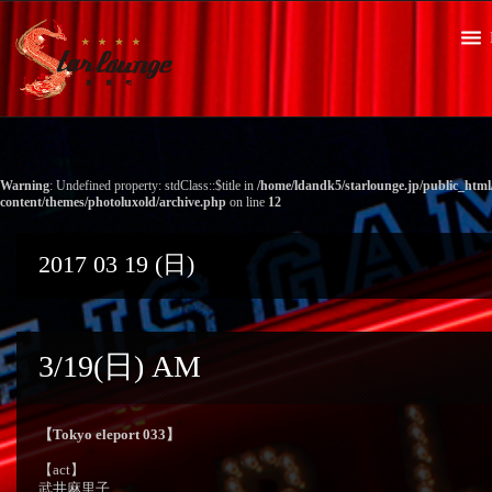
Warning
: Undefined property: stdClass::$title in
/home/ldandk5/starlounge.jp/public_htm
content/themes/photoluxold/archive.php
on line
12
2017 03 19 (日)
3/19(日) AM
【Tokyo eleport 033】
【act】
武井麻里子