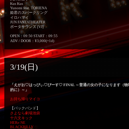
Kus Kus
Yunomi feat. TORIENA
姫君のスパークリング
イロハマイ
JUN FANTATHEATER
ポータサウンズ [VJ]
OPEN：09:50 START：09:55
ADV / DOOR：¥3,000(+1d)
3/19(日)
「えがお♡はっぴぃ♡ぴーす♡ FINAL ～普通の女の子になります（物
的に）～」
お持ち帰りマイコ
【バックバンド】
さよなら劇場池袋
十六文キック
HERe:NE
BLACKBILLY