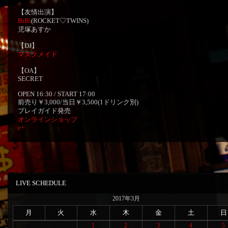
【友情出演】
BiBi
(ROCKET♡TWINS)
児塚あすか
【DJ】
マスクメイド
【OA】
SECRET
OPEN 16:30 / START 17:00
前売り￥3,000/当日￥3,500(1ドリンク別)
プレイガイド発売
オンラインショップ
e+
LIVE SCHEDULE
2017年3月
月
火
水
木
金
土
日
1
2
3
4
5