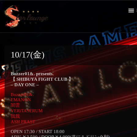
10/17(金)
Buzzer01&. presents.
【 SHIBUYA FIGHT CLUB 】
– DAY ONE –
Buzzer01&.
EMANON
闇雲
VERiTASERUM
我我
ASH FRAST
OPEN 17:30 / START 18:00